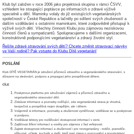
K
lub byl založen v roce 2006 jako projektová skupina v rámci ČSVV,
vzhledem ke stoupající poptávce po informacích o zdravé výživě
specielně u dětí. Maminky volaly do již existujících vegetariánských
společností v České Republice a lačněly po sdílení svých zkušeností a
dalším vzdělávání s ostatními maminkami, které zodpovědně přistupují k
výživě svých dětí. Všechny činnosti Klubu jsou zájmovou neziskovou
činností členů a sympatizantů. Spolupracujeme s dalšími organizacemi,
konstruktivně podporujícími vegetariánství a zdravý životní styl.
Řešíte zdravé stravování svých dětí? Chcete změnit stravovací návyky
ve Vaší rodině? Pak vstupte do Klubu Dítě vegetarián!
POSLÁNÍ
Klub DÍTĚ VEGETARIÁN je sdružení příznivců zdravého a vegetariánského stravování, s
důrazem na sledování, podporu a propagaci jeho prospěšnosti dětem.
CÍLE
Poskytnout platformu pro sdružování zájemců a příznivců zdravého a
vegetariánského stravování dětí.
Získávat informace a poznatky ověřující, zda vegetariánská strava je vhodná,
bezpečná a prospěšná nejen dospělým, ale i dětem.
Vzájemně si informace, poznatky a zkušenosti vyměňovat, vzdělávat se a poskytovat
si podporu.
Vzdělávat lektory pro rozšiřování dostupnosti informací v zemi.
Zajišťovat šíření informací a osvěty pro zájemce z řad veřejnosti.
Zajistit dostupnost informací a zkušeností i pro nevegetariány - rodiče, prarodiče,
příbuzné, učitele, kuchaře a další, kteří mají zájem o porozumění a konstruktivní