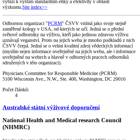
vybízí k vyšším standardům etiky a efektivity v oblasti
výzkumu.
Site index>>
Odbornou organizaci "
PCRM
" ČSVV vnímá jako svoje stejně
zaměřené kolegy v USA, od kterých se učí. Jedná se o přední
světové odborníky na výživu, kteří jako jedinou zdravou výživu
uznávají veganství. Proto na jejich webu je mnoho podkladů z nich
ČSVV čerpá. Jedná se o velmi kvalitní zdroj vědeckých informací
(myslím nejen informace uveřejněné na jejich webu, ale i informace
uveřejněné na webech a hlavně v odborných pracech odborníků
sdružených v této organizaci).
Physicians Committee for Responsible Medicine (PCRM)
5100 Wisconsin Ave., N.W., Ste. 400, Washington, DC 20016
Počet článků:
4
Australské státní výživové doporučení
National Health and Medical research Council
(NHMRC)