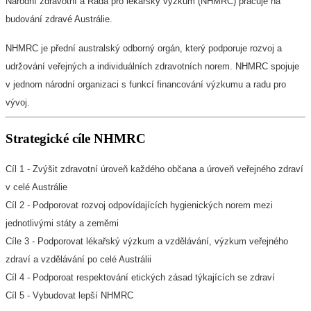
Národní zdravotní a Rada pro lékařský výzkum (NHMRC) pracuje na
budování zdravé Austrálie.
NHMRC je přední australský odborný orgán, který podporuje rozvoj a
udržování veřejných a individuálních zdravotních norem. NHMRC spojuje
v jednom národní organizaci s funkcí financování výzkumu a radu pro
vývoj.
Strategické cíle NHMRC
Cíl 1 - Zvýšit zdravotní úroveň každého občana a úroveň veřejného zdraví
v celé Austrálie
Cíl 2 - Podporovat rozvoj odpovídajících hygienických norem mezi
jednotlivými státy a zeměmi
Cíle 3 - Podporovat lékařský výzkum a vzdělávání, výzkum veřejného
zdraví a vzdělávání po celé Austrálii
Cíl 4 - Podporoat respektování etických zásad týkajících se zdraví
Cíl 5 - Vybudovat lepší NHMRC