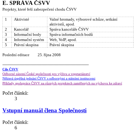
E. SPRÁVA ČSVV
Projekty, které řeší zabezpečení chodu ČSVV
1
Aktivisté
Valné hromady, výborové schůze, setkání
aktivistů, apod.
2
Kancelář
Správa kanceláře ČSVV
3
Informační body
Správa informačních bodů
4
Informační systém
Web, VoIP, apod.
5
Právní skupina
Právní skupina
Poslední editace 25. října 2008
-----------------------------------------------------------------------
Cíle ČSVV
Odborné zázemí České společnosti pro výživu a vegetariánství
Některá úspěšná jednání ČSVV s odbornými a státními institucemi
Příklady spolupráce ČSVV na různých projektech zaměřených na výchovu ke zdraví
Počet článků:
3
Vstupní manuál člena Společnosti
Počet článků:
6