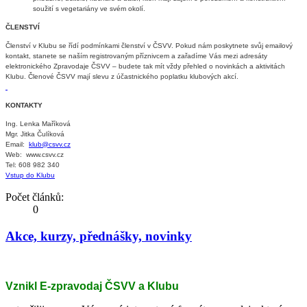
soužití s vegetariány ve svém okolí.
ČLENSTVÍ
Členství v Klubu se řídí podmínkami členství v ČSVV. Pokud nám poskytnete svůj emailový
kontakt, stanete se naším registrovaným příznivcem a zařadíme Vás mezi adresáty
elektronického Zpravodaje ČSVV – budete tak mít vždy přehled o novinkách a aktivitách
Klubu. Členové ČSVV mají slevu z účastnického poplatku klubových akcí.
KONTAKTY
Ing. Lenka Maříková
Mgr. Jitka Čulíková
Email:
klub@csvv.cz
Web: www.csvv.cz
Tel: 608 982 340
Vstup do Klubu
Počet článků:
0
Akce, kurzy, přednášky, novinky
Vznikl E-zpravodaj ČSVV a Klubu