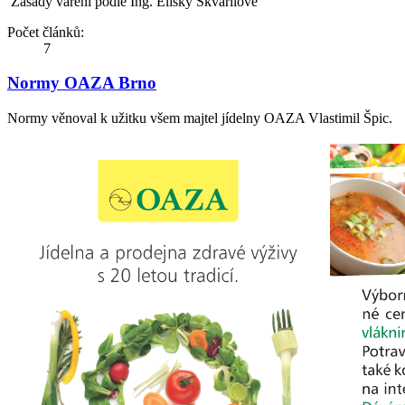
Zásady vaření podle Ing. Elišky Škvařilové
Počet článků:
7
Normy OAZA Brno
Normy věnoval k užitku všem majtel jídelny OAZA Vlastimil Špic.