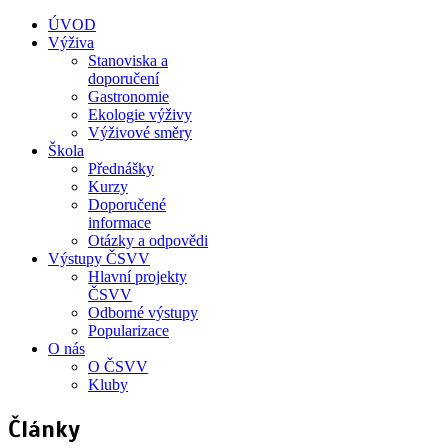
ÚVOD
Výživa
Stanoviska a
doporučení
Gastronomie
Ekologie výživy
Výživové směry
Škola
Přednášky
Kurzy
Doporučené
informace
Otázky a odpovědi
Výstupy ČSVV
Hlavní projekty
ČSVV
Odborné výstupy
Popularizace
O nás
O ČSVV
Kluby
Články