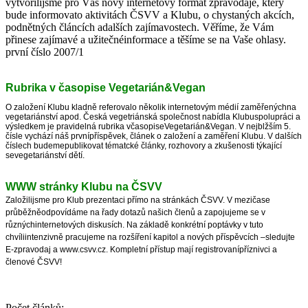
vytvořilijsme pro Vás nový internetový formát zpravodaje, který
bude informovato aktivitách ČSVV a Klubu, o chystaných akcích,
podnětných článcích adalších zajímavostech. Věříme, že Vám
přinese zajímavé a užitečnéinformace a těšíme se na Vaše ohlasy.
první číslo 2007/1
Rubrika v časopise Vegetarián&Vegan
O založení Klubu kladně referovalo několik internetovým médií zaměřenýchna
vegetariánství apod. Česká vegetriánská společnost nabídla Klubuspolupráci a
výsledkem je pravidelná rubrika včasopiseVegetarián&Vegan. V nejblžším 5.
čísle vychází náš prvnípříspěvek, článek o založení a zaměření Klubu. V dalších
číslech budemepublikovat tématcké články, rozhovory a zkušenosti týkající
sevegetariánství dětí.
WWW stránky Klubu na ČSVV
Založilijsme pro Klub prezentaci přímo na stránkách ČSVV. V mezičase
průběžněodpovídáme na řady dotazů našich členů a zapojujeme se v
různýchinternetových diskusích. Na základě konkrétní poptávky v tuto
chvíliintenzivně pracujeme na rozšíření kapitol a nových příspěvcích –sledujte
E-zpravodaj a www.csvv.cz. Kompletní přístup mají registrovanípříznivci a
členové ČSVV!
Počet článků: