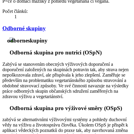
P=če o domácí mazlíky z pohledu vegetariána či vegana.
Počet článků:
1
Odborné skupiny
Odborná skupina pro nutrici (OSpN)
Zabývá se stanovením obecných výživových doporučení a
doporučení založených na skupinách potravin tak, aby strava nejen
nepoškozovala zdraví, ale přispívala k jeho zlepšení. Zaměřuje se
především na problematiku vegetariánského způsobu stravování a
obdobné stravovací způsoby. Ve své činnosti navazuje na výsledky
práce odborných skupin občanských sdružení zaměřených na
zdravou výživu a vegetariánství.
Odborná skupina pro výživové směry (OSpS)
zabývá se alternativními výživovými systémy a pohledy duchovní
vědy na výživu a životosprávu člověka. Úkolem OSpS je přispět k
aplikaci vědeckých poznatků do praxe tak, aby navrhovaná změna