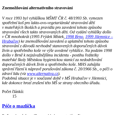
Znemožňování alternativního stravování
V roce 1993 byl vyhláškou MŠMT ČR č. 48/1993 Sb. vymezen
spotřební koš pro lakto-ovo-vegetariánské stravování dětí
v mateřských školách a pravidla pro zavedení tohoto způsobu
stravování všech takto stravovaných děti. Od vydání vyhlášky došlo
v ČR mnohokrát (1995 Frýdek Místek,
1998 Brno
,
1999 Jilemnice –
Hrabačov
) ke znemožňování zavedení a uplatnění tohoto způsobu
stravování z důvodů nevhodně stanovených doporučených dávek
živin a spotřebního koše ve výše uvedené vyhlášce. Na podzim 1998
došlo v Brně k nejzávažnějšímu incidentu - postihu ředitelky
mateřské školy Městskou hygienickou stanicí za nedodržování
doporučených dávek živin a spotřebního koše. MHS zahájila
správní řízení k nápravě porušování zákona č. 20/1966 Sb., o péči o
zdraví lidu (viz
www.alternativa.cz
).
Podobná situace je v současné době v MŠ Hrabačov v Jilemnici,
kde dokonce hrozí zrušení této MŠ se strany obecního úřadu.
Počet článků:
15
Péče o mazlíčka