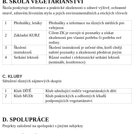
B. ŠKOLA VEGETARIÁNSTVÍ
Škola poskytuje informace a praktické zkušenosti o zdravé výživě, ochranné
stravě, zdravém životním stylu a jejich environmentálních a etických vlivech
1
Přednášky, letáky
Přednášky a informace na různých médiích pro
veřejnost
Cílem ZK je osvojit si poznatky a získat
2
Základní KURZ
zkušenosti pro vlastní potřebu či potřebu své
rodiny.
3
Školení
Školení instruktorů je určené těm, kteří chtějí
instruktorů
nabité poznatky a zkušenosti předávat jiným
4
Setkání lektorů
Různé osobní i elektronické setkání lektorů
(semináře, konference)
C. KLUBY
Sdružení různých zájmových skupin
1
Klub DÍTĚ
Klub sdružující rodiče vegetariánských dětí
2
Klub MUDr.
Klub praktických a odborných lékařů
podporujících vegetariánství
D. SPOLUPRÁCE
Projekty založené na spolupráci s jinými subjekty