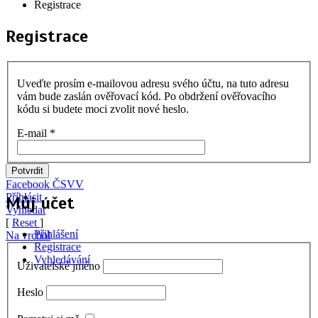
Registrace
Registrace
Uveďte prosím e-mailovou adresu svého účtu, na tuto adresu
vám bude zaslán ověřovací kód. Po obdržení ověřovacího
kódu si budete moci zvolit nové heslo.
E-mail
*
Potvrdit
Facebook ČSVV
Příhlásit
Můj účet
Vyhledat
[
Reset
]
Přihlášení
Na vrchol
Registrace
Vyhledávání
Uživatelské jméno
Heslo