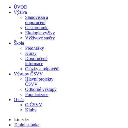
ÚVOD
Výživa
Stanoviska a
doporučení
Gastronomie
Ekologie výživy
Výživové směry
Škola
Přednášky
Kurzy
Doporučené
informace
Otázky a odpovědi
Výstupy ČSVV
Hlavní projekty
ČSVV
Odborné výstupy
Popularizace
O nás
O ČSVV
Kluby
Jste zde:
Titulní stránka