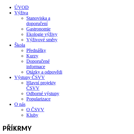
ÚVOD
Výživa
Stanoviska a
doporučení
Gastronomie
Ekologie výživy
Výživové směry
Škola
Přednášky
Kurzy
Doporučené
informace
Otázky a odpovědi
Výstupy ČSVV
Hlavní projekty
ČSVV
Odborné výstupy
Popularizace
O nás
O ČSVV
Kluby
PŘÍKRMY