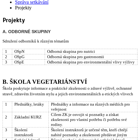
Správa setkávání
Projekty
Projekty
A. ODBORNÉ SKUPINY
Sdružení odborníků k různým tématům
1
OSpN
Odborná skupina pro nutrici
2
OSpG
Odborná skupina pro gastronomii
3
OSpE
Odborná skupina pro environmentální vlivy výživy
B. ŠKOLA VEGETARIÁNSTVÍ
Škola poskytuje informace a praktické zkušenosti o zdravé výživě, ochranné
stravě, zdravém životním stylu a jejich environmentálních a etických vlivech
1
Přednášky, letáky
Přednášky a informace na různých médiích pro
veřejnost
Cílem ZK je osvojit si poznatky a získat
2
Základní KURZ
zkušenosti pro vlastní potřebu či potřebu své
rodiny.
3
Školení
Školení instruktorů je určené těm, kteří chtějí
instruktorů
nabité poznatky a zkušenosti předávat jiným