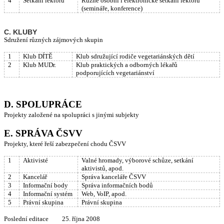
4
Setkání lektorů
Různé osobní i elektronické setkání lektorů
(semináře, konference)
C. KLUBY
Sdružení různých zájmových skupin
1
Klub DÍTĚ
Klub sdružující rodiče vegetariánských dětí
2
Klub MUDr.
Klub praktických a odborných lékařů
podporujících vegetariánství
D. SPOLUPRÁCE
Projekty založené na spolupráci s jinými subjekty
E. SPRÁVA ČSVV
Projekty, které řeší zabezpečení chodu ČSVV
1
Aktivisté
Valné hromady, výborové schůze, setkání
aktivistů, apod.
2
Kancelář
Správa kanceláře ČSVV
3
Informační body
Správa informačních bodů
4
Informační systém
Web, VoIP, apod.
5
Právní skupina
Právní skupina
Poslední editace 25. října 2008