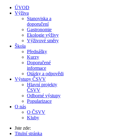
ÚVOD
Výživa
Stanoviska a
doporučení
Gastronomie
Ekologie výživy
Výživové směry
Škola
Přednášky
Kurzy
Doporučené
informace
Otázky a odpovědi
Výstupy ČSVV
Hlavní projekty
ČSVV
Odborné výstupy
Popularizace
O nás
O ČSVV
Kluby
Jste zde:
Titulní stránka