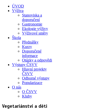
ÚVOD
Výživa
Stanoviska a
doporučení
Gastronomie
Ekologie výživy
Výživové směry
Škola
Přednášky
Kurzy
Doporučené
informace
Otázky a odpovědi
Výstupy ČSVV
Hlavní projekty
ČSVV
Odborné výstupy
Popularizace
O nás
O ČSVV
Kluby
Vegetariánství a děti