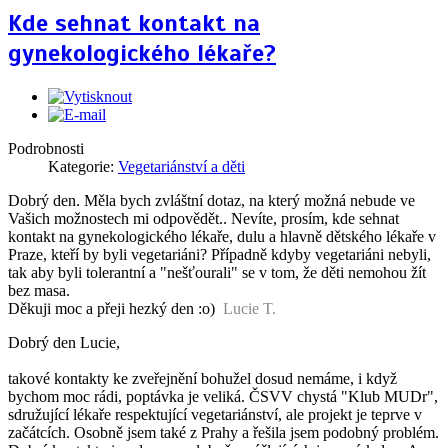
Kde sehnat kontakt na
gynekologického lékaře?
Podrobnosti
Kategorie:
Vegetariánství a děti
Dobrý den. Měla bych zvláštní dotaz, na který možná nebude ve
Vašich možnostech mi odpovědět.. Nevíte, prosím, kde sehnat
kontakt na gynekologického lékaře, dulu a hlavně dětského lékaře v
Praze, kteří by byli vegetariáni? Případně kdyby vegetariáni nebyli,
tak aby byli tolerantní a "nešťourali" se v tom, že děti nemohou žít
bez masa.
Děkuji moc a přeji hezký den :o)
Lucie T.
Dobrý den Lucie,
takové kontakty ke zveřejnění bohužel dosud nemáme, i když
bychom moc rádi, poptávka je veliká. ČSVV chystá "Klub MUDr",
sdružující lékaře respektující vegetariánství, ale projekt je teprve v
začátcích. Osobně jsem také z Prahy a řešila jsem podobný problém.