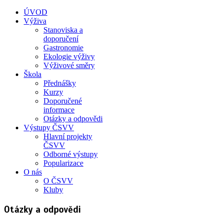
ÚVOD
Výživa
Stanoviska a
doporučení
Gastronomie
Ekologie výživy
Výživové směry
Škola
Přednášky
Kurzy
Doporučené
informace
Otázky a odpovědi
Výstupy ČSVV
Hlavní projekty
ČSVV
Odborné výstupy
Popularizace
O nás
O ČSVV
Kluby
Otázky a odpovědi