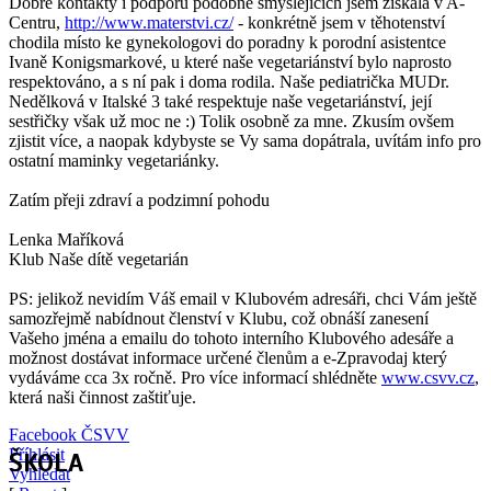
Dobré kontakty i podporu podobně smýšlejících jsem získala v A-
Centru,
http://www.materstvi.cz/
- konkrétně jsem v těhotenství
chodila místo ke gynekologovi do poradny k porodní asistentce
Ivaně Konigsmarkové, u které naše vegetariánství bylo naprosto
respektováno, a s ní pak i doma rodila. Naše pediatrička MUDr.
Nedělková v Italské 3 také respektuje naše vegetariánství, její
sestřičky však už moc ne :) Tolik osobně za mne. Zkusím ovšem
zjistit více, a naopak kdybyste se Vy sama dopátrala, uvítám info pro
ostatní maminky vegetariánky.
Zatím přeji zdraví a podzimní pohodu
Lenka Maříková
Klub Naše dítě vegetarián
PS: jelikož nevidím Váš email v Klubovém adresáři, chci Vám ještě
samozřejmě nabídnout členství v Klubu, což obnáší zanesení
Vašeho jména a emailu do tohoto interního Klubového adesáře a
možnost dostávat informace určené členům a e-Zpravodaj který
vydáváme cca 3x ročně. Pro více informací shlédněte
www.csvv.cz
,
která naši činnost zaštiťuje.
Facebook ČSVV
Příhlásit
ŠKOLA
Vyhledat