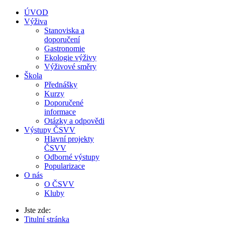
ÚVOD
Výživa
Stanoviska a
doporučení
Gastronomie
Ekologie výživy
Výživové směry
Škola
Přednášky
Kurzy
Doporučené
informace
Otázky a odpovědi
Výstupy ČSVV
Hlavní projekty
ČSVV
Odborné výstupy
Popularizace
O nás
O ČSVV
Kluby
Jste zde:
Titulní stránka