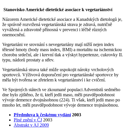
Stanovisko Americké dietetické asociace k vegetariánství
Názorem Americké dietetické asociace a Kanadských dietologů je,
že správně rozvržená vegetariánská strava je zdravá, nutričně
vyvážená a zdravotně přínosná v prevenci i léčbě různých
onemocnění.
Vegetariáni ve srovnání s nevegetariány mají nižší nejen index
tělesné hmoty (body mass index, BMI) a mortalitu na ischemickou
chorobu srdeční, ale i krevní tlak a výskyt hypertenze, cukrovky II.
typu, nádorů prostaty a střev.
Vegetariánská strava také může uspokojit nároky vrcholových
sportovců. Výživová doporučení pro vegetariánské sportovce by
měla být tvořena se zřetelem k vegetariánství i ke cvičení.
Ve Spojených státech ve zkoumané populaci Adventistů sedmého
dne bylo zjištěno, že ti, kteří jedli maso, měli pravděpodobnost
vývoje demence dvojnásobnou (224). Ti však, kteří jedli maso po
mnoho let, měli pravděpodobnost vývoje demence trojnásobnou.
Předmluva k českému vydání
2003
Plné znění v ČJ
2003
Abstrakt v AJ 2009