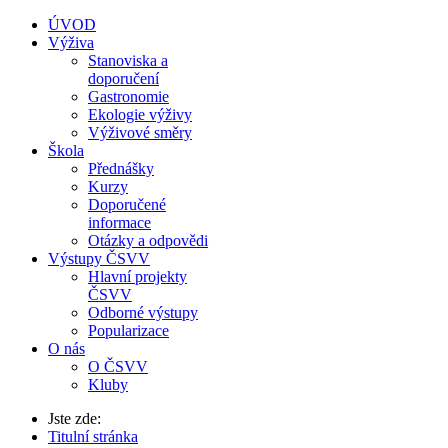
ÚVOD
Výživa
Stanoviska a
doporučení
Gastronomie
Ekologie výživy
Výživové směry
Škola
Přednášky
Kurzy
Doporučené
informace
Otázky a odpovědi
Výstupy ČSVV
Hlavní projekty
ČSVV
Odborné výstupy
Popularizace
O nás
O ČSVV
Kluby
Jste zde:
Titulní stránka