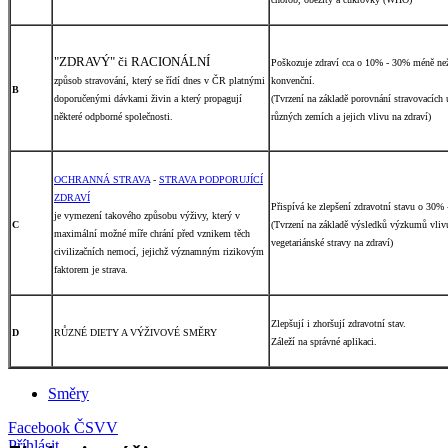
"ZDRAVÝ" či RACIONÁLNÍ
Poškozuje zdraví cca o 10% - 30% méně než
způsob stravování, který se řídí dnes v ČR platnými
konvenční.
B
doporučenými dávkami živin a který propagují
(Tvrzení na základě porovnání stravovacích 
některé odpborné společnosti.
různých zemích a jejich vlivu na zdraví)
OCHRANNÁ STRAVA
-
STRAVA PODPORUJÍCÍ
ZDRAVÍ
Přispívá ke zlepšení zdravotní stavu o 30%
je vymezení takového způsobu výživy, který v
C
(Tvrzení na základě výsledků výzkumů vliv
maximální možné míře chrání před vznikem těch
vegetariánské stravy na zdraví)
civilizačních nemocí, jejichž významným rizikovým
faktorem je strava.
Zlepšují i zhoršují zdravotní stav.
D
RŮZNÉ DIETY A VÝŽIVOVÉ SMĚRY
Záleží na správné aplikaci.
Směry
Facebook ČSVV
Příhlásit