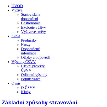
ÚVOD
Výživa
Stanoviska a
doporučení
Gastronomie
Ekologie výživy
Výživové směry
Škola
Přednášky
Kurzy
Doporučené
informace
Otázky a odpovědi
Výstupy ČSVV
Hlavní projekty
ČSVV
Odborné výstupy
Popularizace
O nás
O ČSVV
Kluby
Základní způsoby stravování