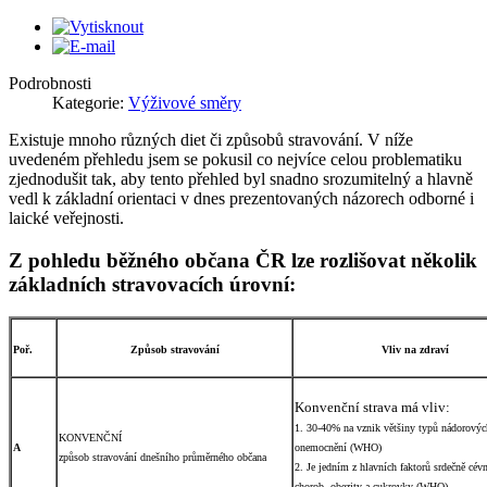
Podrobnosti
Kategorie:
Výživové směry
Existuje mnoho různých diet či způsobů stravování. V níže
uvedeném přehledu jsem se pokusil co nejvíce celou problematiku
zjednodušit tak, aby tento přehled byl snadno srozumitelný a hlavně
vedl k základní orientaci v dnes prezentovaných názorech odborné i
laické veřejnosti.
Z pohledu běžného občana ČR lze rozlišovat několik
základních stravovacích úrovní:
Poř.
Způsob stravování
Vliv na zdraví
Konvenční strava má vliv:
1. 30-40% na vznik většiny typů nádorovýc
KONVENČNÍ
A
onemocnění (WHO)
způsob stravování dnešního průměrného občana
2. Je jedním z hlavních faktorů srdečně cév
chorob, obezity a cukrovky (WHO)