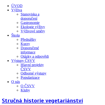
ÚVOD
Výživa
Stanoviska a
doporučení
Gastronomie
Ekologie výživy
Výživové směry
Škola
Přednášky
Kurzy
Doporučené
informace
Otázky a odpovědi
Výstupy ČSVV
Hlavní projekty
ČSVV
Odborné výstupy
Popularizace
O nás
O ČSVV
Kluby
Stručná historie vegetariánství