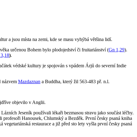
ltur a jsou místa na zemi, kde se masu vyhýbá většina lidí.
ověka určenou Bohem bylo plodojedství či fruitariánství (
Gn 1,29
).
 3,18
)
.
ačátek védské kultury je spojován s vpádem Árjů do severní Indie
pod názvem
Mazdaznan
a Buddha, který žil 563-483 př. n.l.
jdříve objevilo v Anglii.
 Lázních Jeseník používali lékaři bezmasou stravu jako součást léčby.
yli profesoři Hanousek, Chlumský a Bezděk. První česky psaná kniha
ská vegetariánská restaurace a již před sto lety vyšla první česky psaná