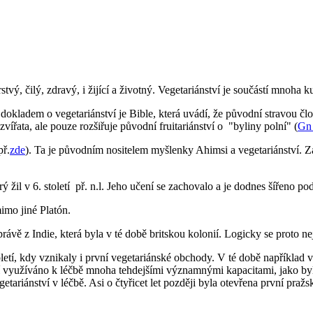
ý, čilý, zdravý, i žijící a životný. Vegetariánství je součástí mnoha ku
 dokladem o vegetariánství je Bible, která uvádí, že původní stravou čl
ířata, ale pouze rozšiřuje původní fruitariánství o "byliny polní" (
Gn
př.
zde
). Ta je původním nositelem myšlenky Ahimsi a vegetariánství. Z
rý žil v 6. století př. n.l. Jeho učení se zachovalo a je dodnes šířeno 
imo jiné Platón.
právě z Indie, která byla v té době britskou kolonií. Logicky se proto ne
letí, kdy vznikaly i první vegetariánské obchody. V té době například v
tví využíváno k léčbě mnoha tehdejšími významnými kapacitami, jako b
getariánství v léčbě. Asi o čtyřicet let později byla otevřena první praž