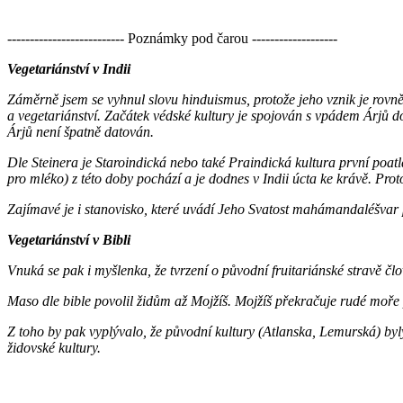
-------------------------- Poznámky pod čarou -------------------
Vegetariánství v Indii
Záměrně jsem se vyhnul slovu hinduismus, protože jeho vznik je rovně
a vegetariánství. Začátek védské kultury je spojován s vpádem Árjů do
Árjů není špatně datován.
Dle Steinera je Staroindická nebo také Praindická kultura první poat
pro mléko) z této doby pochází a je dodnes v Indii úcta ke krávě. Pro
Zajímavé je i stanovisko, které uvádí
Jeho Svatost mahámandaléšvar
Vegetariánství v Bibli
Vnuká se pak i myšlenka, že tvrzení o původní fruitariánské stravě č
Maso dle bible povolil židům až Mojžíš. Mojžíš překračuje rudé moře 
Z toho by pak vyplývalo, že původní kultury (Atlanska, Lemurská) byl
židovské kultury.