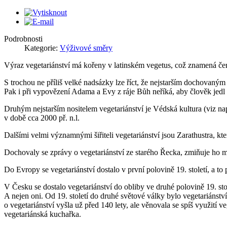
Podrobnosti
Kategorie:
Výživové směry
Výraz vegetariánství má kořeny v latinském vegetus, což znamená čerstv
S trochou ne příliš velké nadsázky lze říct, že nejstarším dochovaným
Pak i při vypovězení Adama a Evy z ráje Bůh neříká, aby člověk jedl zv
Druhým nejstarším nositelem vegetariánství je Védská kultura (viz na
v době cca 2000 př. n.l.
Dalšími velmi významnými šiřiteli vegetariánství jsou Zarathustra, kte
Dochovaly se zprávy o vegetariánství ze starého Řecka, zmiňuje ho m
Do Evropy se vegetariánství dostalo v první polovině 19. století, a to 
V Česku se dostalo vegetariánství do obliby ve druhé polovině 19. sto
A nejen oni. Od 19. století do druhé světové války bylo vegetariáns
o vegetariánství vyšla už před 140 lety, ale věnovala se spíš využití ve
vegetariánská kuchařka.