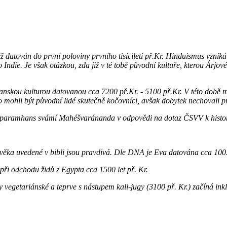
ž datován do první poloviny prvního tisíciletí př.Kr. Hinduismus vzni
 Indie. Je však otázkou, zda již v té tobě původní kultuře, kterou Árjo
lanskou kulturou datovanou cca 7200 př.Kr. - 5100 př.Kr. V této době 
to mohli být původní lidé skutečně kočovníci, avšak dobytek nechovali 
 paramhans svámí Mahéšvaránanda
v odpovědi na dotaz ČSVV k histori
lověka uvedené v bibli jsou pravdivá. Dle DNA je Eva datována cca 100.
při odchodu židů z Egypta cca 1500 let př. Kr.
y vegetariánské a teprve s nástupem kali-jugy (3100 př. Kr.) začíná in