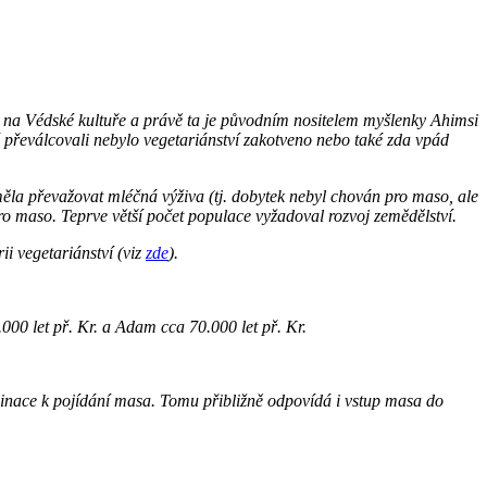
ká na Védské kultuře a právě ta je původním nositelem myšlenky Ahimsi
vé převálcovali nebylo vegetariánství zakotveno nebo také zda vpád
měla převažovat mléčná výživa (tj. dobytek nebyl chován pro maso, ale
pro maso. Teprve větší počet populace vyžadoval rozvoj zemědělství.
i vegetariánství (viz
zde
).
000 let př. Kr. a Adam cca 70.000 let př. Kr.
klinace k pojídání masa. Tomu přibližně odpovídá i vstup masa do