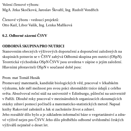
Volení členové výboru:
MgA. Jitka Skočková, Jaroslav Škvařil, Ing. Rudolf Vondřich
Členové výboru - vedoucí projektů:
Otto Kail, Libor Vašík, Ing. Lenka Maříková
6.2. Odborné zázemí ČSVV
ODBORNÁ SKUPINA PRO NUTRICI
Stanovením obecných výživových doporučení a doporučení založených na
skupinách potravin se v ČSVV zabývá Odborná skupina pro nutrici (OSpN).
Teoretická východiska OSpN ČSVV jsou uvedena v zápise o jejím založení.
Hlavními přestaviteli OSpN v současné době jsou:
Prom. mat Tomáš Husák
Promovaný matematik, kandidát biologických věd, pracoval v lékařském
výzkumu, kde měl možnost pro svou práci shromáždit tisíce údajů z celého
světa. Absolvoval roční stáž na univerzitě v Edinburgu, půlroční na univerzitě
v Paříži. Dlouhé roky pracoval v mezinárodních organizacích zkoumajících
otázky zdraví pomocí počítačů a matematicko-statistických metod. Napsal
knihy Rakovině zabráníš a Jak si zachráníte život a zdraví.
Jeho rozsáhlé dílo bylo a je základem informační báze o vegetariánství a zdra-
vé výživě nejen pro ČSVV. Jeho dílo předběhlo odborné uvědomění českých
výživářů nejméně o deset let.