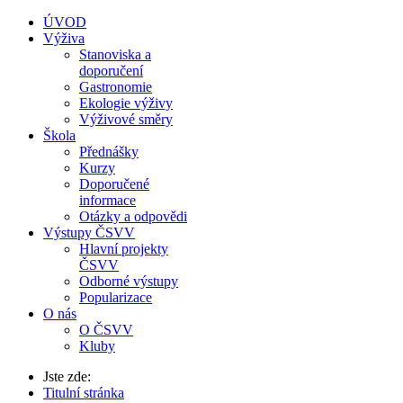
ÚVOD
Výživa
Stanoviska a
doporučení
Gastronomie
Ekologie výživy
Výživové směry
Škola
Přednášky
Kurzy
Doporučené
informace
Otázky a odpovědi
Výstupy ČSVV
Hlavní projekty
ČSVV
Odborné výstupy
Popularizace
O nás
O ČSVV
Kluby
Jste zde:
Titulní stránka