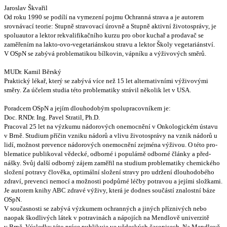
Jaroslav Škvařil
Od roku 1990 se podílí na vymezení pojmu Ochranná strava a je autorem
srovnávací teorie: Stupně stravovací úrovně a Stupně aktivní životosprávy, je
spoluautor a lektor rekvalifikačního kurzu pro obor kuchař a prodavač se
zaměřením na lakto-ovo-vegetariánskou stravu a lektor Školy vegetariánství.
V OSpN se zabývá problematikou bílkovin, vápníku a výživových směrů.
MUDr. Kamil Běrský
Praktický lékař, který se zabývá více než 15 let alternativními výživovými
směry. Za účelem studia této problematiky strávil několik let v USA.
Poradcem OSpN a jejím dlouhodobým spolupracovníkem je:
Doc. RNDr. Ing. Pavel Stratil, Ph.D.
Pracoval 25 let na výzkumu nádorových onemocnění v Onkologickém ústavu
v Brně. Studium příčin vzniku nádorů a vlivu životosprávy na vznik nádorů u
lidí, možnost prevence nádorových onemocnění zejména výživou. O této pro-
blematice publikoval vědecké, odborné i populárně odborné články a před-
nášky. Svůj další odborný zájem zaměřil na studium problematiky chemického
složení potravy člověka, optimální složení stravy pro udržení dlouhodobého
zdraví, prevenci nemocí a možnosti podpůrné léčby potravou a jejími složkami.
Je autorem knihy ABC zdravé výživy, která je dodnes součástí znalostní báze
OSpN.
V současnosti se zabývá výzkumem ochranných a jiných příznivých nebo
naopak škodlivých látek v potravinách a nápojích na Mendlově univerzitě
v Brně. Výsledky této práce publikuje ve vědeckých časopisech. Na Mendlově