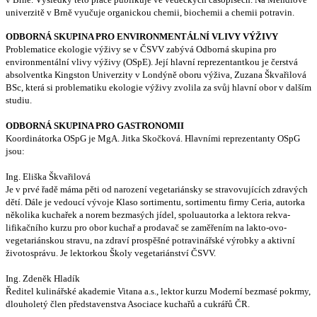
univerzitě v Brně vyučuje organickou chemii, biochemii a chemii potravin.
ODBORNÁ SKUPINA PRO ENVIRONMENTÁLNÍ VLIVY VÝŽIVY
Problematice ekologie výživy se v ČSVV zabývá Odborná skupina pro
environmentální vlivy výživy (OSpE). Její hlavní reprezentantkou je čerstvá
absolventka Kingston Univerzity v Londýně oboru výživa, Zuzana Škvařilová
BSc, která si problematiku ekologie výživy zvolila za svůj hlavní obor v dalším
studiu.
ODBORNÁ SKUPINA PRO GASTRONOMII
Koordinátorka OSpG je MgA. Jitka Skočková. Hlavními reprezentanty OSpG
jsou:
Ing. Eliška Škvařilová
Je v prvé řadě máma pěti od narození vegetariánsky se stravovujících zdravých
dětí. Dále je vedoucí vývoje Klaso sortimentu, sortimentu firmy Ceria, autorka
několika kuchařek a norem bezmasých jídel, spoluautorka a lektora rekva-
lifikačního kurzu pro obor kuchař a prodavač se zaměřením na lakto-ovo-
vegetariánskou stravu, na zdraví prospěšné potravinářské výrobky a aktivní
životosprávu. Je lektorkou Školy vegetariánství ČSVV.
Ing. Zdeněk Hladík
Ředitel kulinářské akademie Vitana a.s., lektor kurzu Moderní bezmasé pokrmy,
dlouholetý člen představenstva Asociace kuchařů a cukrářů ČR.