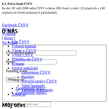
6.3. Počet členů ČSVV.
Ke dni 30. září 2008 měla ČSVV celkem 280 členů, z toho 132 platících a 148
neplatících členů (rodinných příslušníků).
Facebook ČSVV
Příhlásit
O NÁS
Vyhledat
[
Reset
]
Cíle ČSVV
Na vrchol
Vstupní manuál
Vítejte v ČSVV
Uživatelské jméno
Výbor ČSVV
Přihláška do ČSVV
Heslo
Kontakt
Správa setkávání
Pamatuj si mě
Zpravodaje ČSVV
Projekty
Výroční zprávy ČSVV
Valné hromady
Zapomenuté heslo?
Základní dokumenty
Zapomenuté jméno?
About us
Můj účet
Vyhledávání...