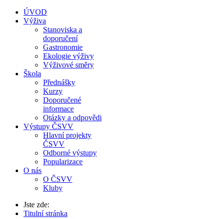
ÚVOD
Výživa
Stanoviska a
doporučení
Gastronomie
Ekologie výživy
Výživové směry
Škola
Přednášky
Kurzy
Doporučené
informace
Otázky a odpovědi
Výstupy ČSVV
Hlavní projekty
ČSVV
Odborné výstupy
Popularizace
O nás
O ČSVV
Kluby
Jste zde:
Titulní stránka