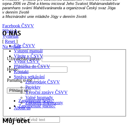
srpna 2006 ve Zlíně a kterou inicioval Jeho Svatost Mahámandaléšvar
paramhans svámí Mahéšvaránanda a organizoval Český svaz Jóga
v denním životě
a Mezinárodní unie mládeže Jógy v denním životě.
Facebook ČSVV
Příhlásit
O NÁS
Vyhledat
[
Reset
]
Cíle ČSVV
Na vrchol
Vstupní manuál
Vítejte v ČSVV
Uživatelské jméno
Výbor ČSVV
Přihláška do ČSVV
Heslo
Kontakt
Správa setkávání
Pamatuj si mě
Zpravodaje ČSVV
Projekty
Výroční zprávy ČSVV
Valné hromady
Zapomenuté heslo?
Základní dokumenty
Zapomenuté jméno?
About us
Můj účet
Vyhledávání...