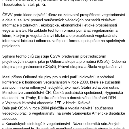
Hippokrates 5. stol. př. Kr.
ČSVV proto klade největší důraz na zdravotní prospěšnost vegetariánství
a dala si za úkol pomoci současných vědeckých poznatků získávat
informace o zdravotní, ekologické, ekonomické i etické prospěšnosti
vegetariánství. Na základě těchto informací pomáhat vegetariánům a
lidem, kterým je vegetariánství blízké a o prospěšnosti vegetariánství
informovat laickou i odbornou veřejnost formou spolupráce na společných
projektech.
Splnění těchto cílů zajišťuje ČSVV především prostřednictvím
projektových skupin, jako je Odborná skupina pro nutrici (OSpN), Odborná
skupina pro gastronomii (OSpG), Právní skupina a Škola vegetariánství.
Mezi přínos Odborné skupiny pro nutrici patří iniciování uspořádání
konference k hodnocení vegetariánství v roce 2000, které se zúčastnili
zástupci mnoha odborných subjektů jako např. Státní zdravotní ústav,
Ministerstvo zemědělství ČR, Česká pediatrická společnost, Hygienická
stanice hl. m. Prahy, Klinika dětského a dorostového Lékařství DFN
a Vojenská lékařská akademie JEP v Hradci Králové.
Dále pak OSpN v roce 2004 přeložila a vydala největší současnou
vědeckou práci o vegetariánství na světě Stanovisko Americké dietetické
asociace
a Kanadských dietologů k vegetariánství. Názor odborníků sdružených
v této organizaci je, že správně rozvržená vegetariánská strava je zdravá,