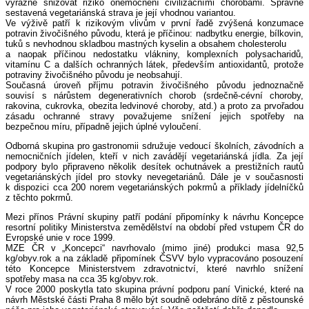
výrazně snižovat riziko onemocnění civilizačními chorobami. Správně
sestavená vegetariánská strava je její vhodnou variantou.
Ve výživě patří k rizikovým vlivům v první řadě zvýšená konzumace
potravin živočišného původu, která je příčinou: nadbytku energie, bílkovin,
tuků s nevhodnou skladbou mastných kyselin a obsahem cholesterolu
a naopak příčinou nedostatku vlákniny, komplexních polysacharidů,
vitamínu C a dalších ochranných látek, především antioxidantů, protože
potraviny živočišného původu je neobsahují.
Současná úroveň příjmu potravin živočišného původu jednoznačně
souvisí s nárůstem degenerativních chorob (srdečně-cévní choroby,
rakovina, cukrovka, obezita ledvinové choroby, atd.) a proto za prvořadou
zásadu ochranné stravy považujeme snížení jejich spotřeby na
bezpečnou míru, případně jejich úplné vyloučení.
Odborná skupina pro gastronomii sdružuje vedoucí školních, závodních a
nemocničních jídelen, kteří v nich zavádějí vegetariánská jídla. Za její
podpory bylo připraveno několik desítek ochutnávek a prestižních rautů
vegetariánských jídel pro stovky nevegetariánů. Dále je v současnosti
k dispozici cca 200 norem vegetariánských pokrmů a příklady jídelníčků
z těchto pokrmů.
Mezi přínos Právní skupiny patří podání připomínky k návrhu Koncepce
resortní politiky Ministerstva zemědělství na období před vstupem ČR do
Evropské unie v roce 1999.
MZE ČR v „Koncepci“ navrhovalo (mimo jiné) produkci masa 92,5
kg/obyv.rok a na základě připomínek ČSVV bylo vypracováno posouzení
této Koncepce Ministerstvem zdravotnictví, které navrhlo snížení
spotřeby masa na cca 35 kg/obyv.rok.
V roce 2000 poskytla tato skupina právní podporu paní Vinické, které na
návrh Městské části Praha 8 mělo být soudně odebráno dítě z pěstounské