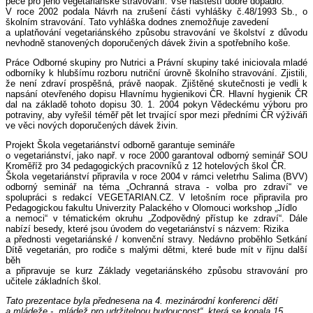
péče pro jeho vegetariánské stravování. Vše naštěstí dobře dopadlo.
V roce 2002 podala Návrh na zrušení části vyhlášky č.48/1993 Sb., o
školním stravování. Tato vyhláška dodnes znemožňuje zavedení
a uplatňování vegetariánského způsobu stravování ve školství z důvodu
nevhodně stanovených doporučených dávek živin a spotřebního koše.
Práce Odborné skupiny pro Nutrici a Právní skupiny také iniciovala mladé
odborníky k hlubšímu rozboru nutriční úrovně školního stravování. Zjistili,
že není zdraví prospěšná, právě naopak. Zjištěné skutečnosti je vedli k
napsání otevřeného dopisu Hlavnímu hygienikovi ČR. Hlavní hygienik ČR
dal na základě tohoto dopisu 30. 1. 2004 pokyn Vědeckému výboru pro
potraviny, aby vyřešil téměř pět let trvající spor mezi předními ČR výživáři
ve věci nových doporučených dávek živin.
Projekt Škola vegetariánství odborně garantuje semináře
o vegetariánství, jako např. v roce 2000 garantoval odborný seminář SOU
Kroměříž pro 34 pedagogických pracovníků z 12 hotelových škol ČR.
Škola vegetariánství připravila v roce 2004 v rámci veletrhu Salima (BVV)
odborný seminář na téma „Ochranná strava - volba pro zdraví“ ve
spolupráci s redakcí VEGETARIAN.CZ. V letošním roce připravila pro
Pedagogickou fakultu Univerzity Palackého v Olomouci workshop „Jídlo
a nemoci“ v tématickém okruhu „Zodpovědný přístup ke zdraví“. Dále
nabízí besedy, které jsou úvodem do vegetariánství s názvem: Rizika
a přednosti vegetariánské / konvenční stravy. Nedávno proběhlo Setkání
Dítě vegetarián, pro rodiče s malými dětmi, které bude mít v říjnu další
běh
a připravuje se kurz Základy vegetariánského způsobu stravování pro
učitele základních škol.
Tato prezentace byla přednesena na 4. mezinárodní konferenci dětí
a mládeže - „mládež pro udržitelnou budoucnost“, která se konala 15.