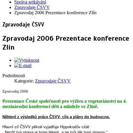
Správa setkávání
Zpravodaje ČSVV
Zpravodaj 2006 Prezentace konference Zlín
Zpravodaje ČSVV
Zpravodaj 2006 Prezentace konference
Zlín
Podrobnosti
Kategorie:
Zpravodaje ČSVV
Zpravodaj 2006
Prezentace České společnosti pro výživu a vegetariánství na 4.
mezinárodní konferenci dětí a mládeže ve Zlíně.
Některé z výsledků práce ČSVV, cíle a plány do budoucna.
Hlavní cíl ČSVV pěkně vyjadřuje Hippokratův citát:
,,Nechť tvá strava je tvým lékem, a ne tvůj lék tvojí stravou.“