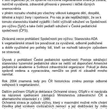
nutričně vyvážená, zdravotně přínosná v prevenci i léčbě různých
onemocněnía
v plném rozsahu vhodná pro všechny věkové kategorie dětí, dospělé,
těhotné a kojící ženy i sportovce. Pro nás je ale nejdůležitější, že se k
tomuto stanovisku kladně vyjádřili i čeští výživáři sdružení ve Společnosti
pro výživu (SpV) a take čeští pediatři sdružení v České pediatrické
společnosti (ČPS).
Zkrácená verze prohlášení Společnosti pro výživu: Stanovisko ADA
k vegetariánské stravě lze považovat za vyvážené, odborně podložené
a dobře využitelné pro potřeby lidí, kteří se rozhodli takovým způsobem
se stravovat.
Úryvek z prohlášení České pediatrické společnosti: Postoje odrážející
stanovisko tuzemské pediatrické obce se neliší od doporučení Americké
pediatrické akademie a Světové zdravotnické organizace: Pokud je dieta
správně vedena a vypracována, nemůže se proti ní zásadně mnoho
namítat.
Rok 2004 znamená tedy pro ČR historickou změnu postoje odborné
veřejnosti k vegetariánství.
Dalším počinem OSpN je deklarace Ochranné stravy. OSpN v ní navázala
na názorové sjednocení zástupců Ministerstva zdravotnictví ČR a
alternativního stravování z r. 1990.
Ochranná strava je způsob výživy, který v maximální možné míře chrání
člověka před vznikem civilizačních nemocí a její dodržování by mělo