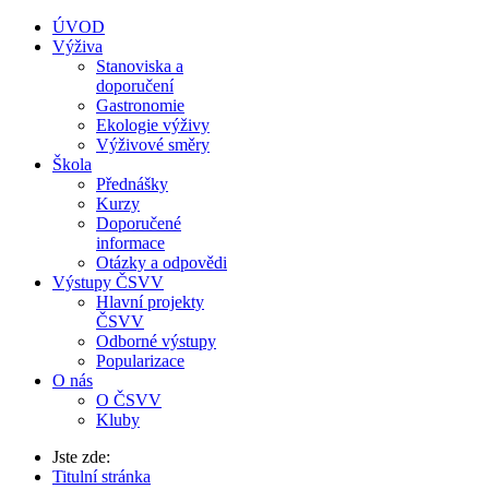
ÚVOD
Výživa
Stanoviska a
doporučení
Gastronomie
Ekologie výživy
Výživové směry
Škola
Přednášky
Kurzy
Doporučené
informace
Otázky a odpovědi
Výstupy ČSVV
Hlavní projekty
ČSVV
Odborné výstupy
Popularizace
O nás
O ČSVV
Kluby
Jste zde:
Titulní stránka