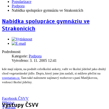
Popularizace
Podpora
Nabídka spolupráce gymnáziu ve Strakonicích
Nabídka spolupráce gymnáziu ve
Strakonicích
Podrobnosti
Kategorie:
Podpora
Vytvořeno: 3. 11. 2005 12:41
kde mají zájem, na podnět celoškolní ankety, vařit ve školní jídelně jako druhý
chod vegetariánské jídlo. Dopis, který jsme jim zaslali, si můžete přečíst na
vegetarian.cz.
Tam také naleznete zajímavý rozhovor s paní Matějkovou,
vedoucí školní jídelny.
Facebook ČSVV
Příhlásit
Výstupy ČSVV
Vyhledat