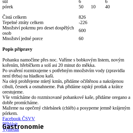
sůl
6
6
pórek
50
10
40
Čistá celkem
826
Tepelné ztráty celkem
-226
Množství pokrmu pro deset dospělých
600
osob
Množství jedné porce
60
Popis přípravy
Pohanku namočíme přes noc. Vaříme s bobkovým listem, novým
kořením, hřebíčkem a solí asi 20 minut do měkka.
Po uvaření rozmixujeme s potřebným množstvím vody (zpravidla
není třeba) na hladkou kaši.
Na oleji prohřejeme mletý kmín, přidáme očištěnou a nakrájenou
cibuli, česnek a osmahneme. Pak přidáme rajský protlak a krátce
orestujeme.
Vše vmícháme do rozmixované pohankové kaše, přidáme oregano a
dobře promícháme.
Mažeme na opečený chlebánek (chléb) a posypeme jemně krájeným
pórkem.
Facebook ČSVV
Příhlásit
Gastronomie
Vyhledat