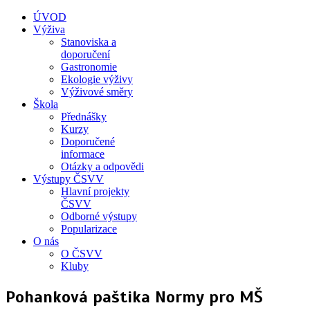
ÚVOD
Výživa
Stanoviska a
doporučení
Gastronomie
Ekologie výživy
Výživové směry
Škola
Přednášky
Kurzy
Doporučené
informace
Otázky a odpovědi
Výstupy ČSVV
Hlavní projekty
ČSVV
Odborné výstupy
Popularizace
O nás
O ČSVV
Kluby
Pohanková paštika Normy pro MŠ