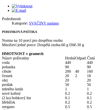
Podrobnosti
Kategorie:
SVAČINY naslano
POHANKOVÁ PAŠTIKA
Norma na 10 porcí pro dospělou osobu
Množství jedné porce: Dospělá osoba-60 g Dítě-30 g
HMOTNOST v gramech
Název poživatiny
Hrubá
Odpad
Čistá
voda
440
440
pohanka
90
90
cibule
200
40
160
česnek
20
2
18
olej
20
20
protlak
50
50
mletého kmín
1
1
nové koření
0.2
0.2
(2 ks) bobkový list
0.1
0.1
hřebíček
0.2
0.2
oregano
0.5
0.5