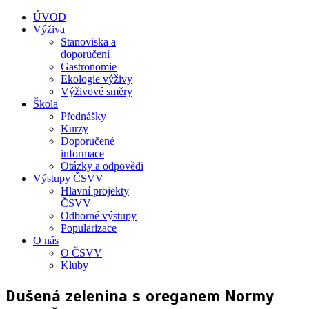
ÚVOD
Výživa
Stanoviska a
doporučení
Gastronomie
Ekologie výživy
Výživové směry
Škola
Přednášky
Kurzy
Doporučené
informace
Otázky a odpovědi
Výstupy ČSVV
Hlavní projekty
ČSVV
Odborné výstupy
Popularizace
O nás
O ČSVV
Kluby
Dušená zelenina s oreganem Normy