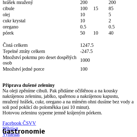
hrášek mražený
200
200
cibule
100
15
85
olej
10
5
cukr krystal
10
2
oregano
0.5
0.5
pórek
50
10
40
Čistá celkem
1247.5
Tepelné ztráty celkem
-247.5
Množství pokrmu pro deset dospělých
1000
osob
Množství jedné porce
100
Příprava dušené zeleniny
Na oleji zpěníme cibuli. Pak přidáme očištěnou a na kousky
nakrájenou zeleninu, jablko, spařenou a nakrájenou kapustu,
mražený hrášek, cukr, oregano a na mírném ohni dusíme bez vody a
soli pod poklicí do poloměkka (asi 10 minut).
Hotovou zeleninu sypeme jemně krájeným pórkem.
Facebook ČSVV
Příhlásit
Gastronomie
Vyhledat