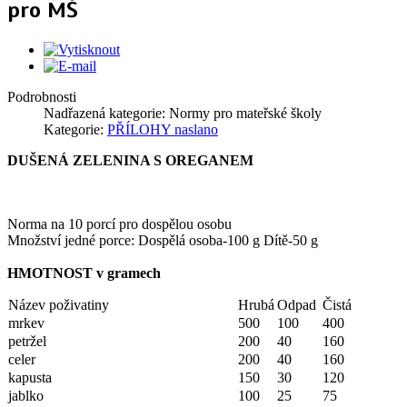
pro MŠ
Podrobnosti
Nadřazená kategorie:
Normy pro mateřské školy
Kategorie:
PŘÍLOHY naslano
DUŠENÁ ZELENINA S OREGANEM
Norma na 10 porcí pro dospělou osobu
Množství jedné porce: Dospělá osoba-100 g Dítě-50 g
HMOTNOST v gramech
Název poživatiny
Hrubá
Odpad
Čistá
mrkev
500
100
400
petržel
200
40
160
celer
200
40
160
kapusta
150
30
120
jablko
100
25
75