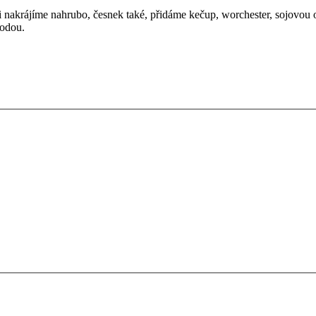
akrájíme nahrubo, česnek také, přidáme kečup, worchester, sojovou omá
vodou.