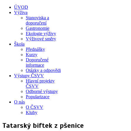
ÚVOD
Výživa
Stanoviska a
doporučení
Gastronomie
Ekologie výživy
Výživové směry
Škola
Přednášky
Kurzy
Doporučené
informace
Otázky a odpovědi
Výstupy ČSVV
Hlavní projekty
ČSVV
Odborné výstupy
Popularizace
O nás
O ČSVV
Kluby
Tatarský biftek z pšenice