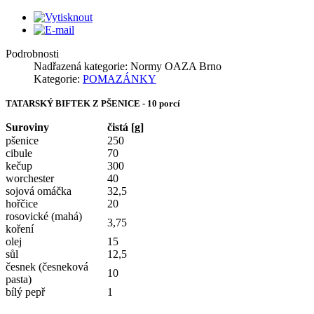
Podrobnosti
Nadřazená kategorie:
Normy OAZA Brno
Kategorie:
POMAZÁNKY
TATARSKÝ BIFTEK Z PŠENICE - 10 porcí
Suroviny
čistá [g]
pšenice
250
cibule
70
kečup
300
worchester
40
sojová omáčka
32,5
hořčice
20
rosovické (mahá)
3,75
koření
olej
15
sůl
12,5
česnek (česneková
10
pasta)
bílý pepř
1