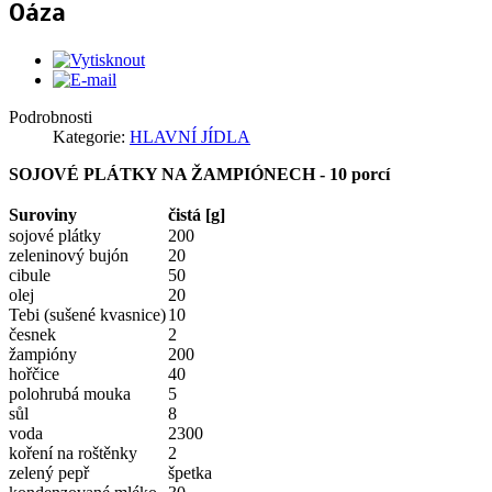
Oáza
Podrobnosti
Kategorie:
HLAVNÍ JÍDLA
SOJOVÉ PLÁTKY NA ŽAMPIÓNECH - 10 porcí
Suroviny
čistá [g]
sojové plátky
200
zeleninový bujón
20
cibule
50
olej
20
Tebi (sušené kvasnice)
10
česnek
2
žampióny
200
hořčice
40
polohrubá mouka
5
sůl
8
voda
2300
koření na roštěnky
2
zelený pepř
špetka