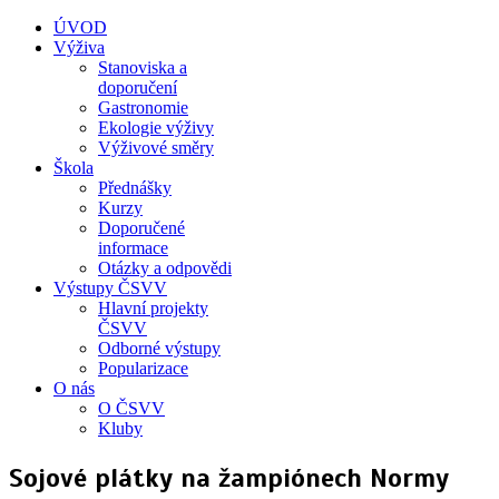
ÚVOD
Výživa
Stanoviska a
doporučení
Gastronomie
Ekologie výživy
Výživové směry
Škola
Přednášky
Kurzy
Doporučené
informace
Otázky a odpovědi
Výstupy ČSVV
Hlavní projekty
ČSVV
Odborné výstupy
Popularizace
O nás
O ČSVV
Kluby
Sojové plátky na žampiónech Normy