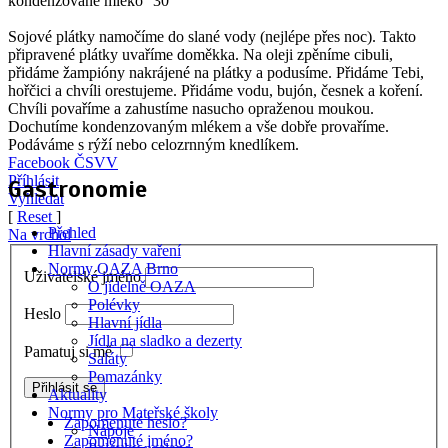
kondenzované mléko
30
Sojové plátky namočíme do slané vody (nejlépe přes noc). Takto
připravené plátky uvaříme doměkka. Na oleji zpěníme cibuli,
přidáme žampióny nakrájené na plátky a podusíme. Přidáme Tebi,
hořčici a chvíli orestujeme. Přidáme vodu, bujón, česnek a koření.
Chvíli povaříme a zahustíme nasucho opraženou moukou.
Dochutíme kondenzovaným mlékem a vše dobře provaříme.
Podáváme s rýží nebo celozrnným knedlíkem.
Facebook ČSVV
Příhlásit
Gastronomie
Vyhledat
[
Reset
]
Přehled
Na vrchol
Hlavní zásady vaření
Normy OAZA Brno
Uživatelské jméno
O jídelně OAZA
Polévky
Heslo
Hlavní jídla
Jídla na sladko a dezerty
Pamatuj si mě
Saláty
Pomazánky
Aktuality
Normy pro Mateřské školy
Zapomenuté heslo?
Nápoje
Zapomenuté jméno?