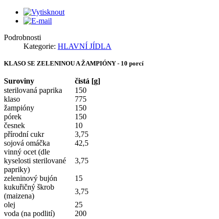
Podrobnosti
Kategorie:
HLAVNÍ JÍDLA
KLASO SE ZELENINOU A ŽAMPIÓNY - 10 porcí
Suroviny
čistá [g]
sterilovaná paprika
150
klaso
775
žampióny
150
pórek
150
česnek
10
přírodní cukr
3,75
sojová omáčka
42,5
vinný ocet (dle
kyselosti sterilované
3,75
papriky)
zeleninový bujón
15
kukuřičný škrob
3,75
(maizena)
olej
25
voda (na podlití)
200