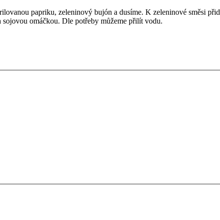
erilovanou papriku, zeleninový bujón a dusíme. K zeleninové směsi př
 sojovou omáčkou. Dle potřeby můžeme přilít vodu.