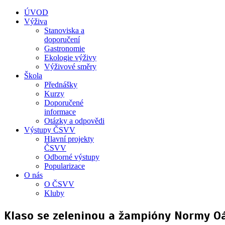
ÚVOD
Výživa
Stanoviska a
doporučení
Gastronomie
Ekologie výživy
Výživové směry
Škola
Přednášky
Kurzy
Doporučené
informace
Otázky a odpovědi
Výstupy ČSVV
Hlavní projekty
ČSVV
Odborné výstupy
Popularizace
O nás
O ČSVV
Kluby
Klaso se zeleninou a žampióny Normy O