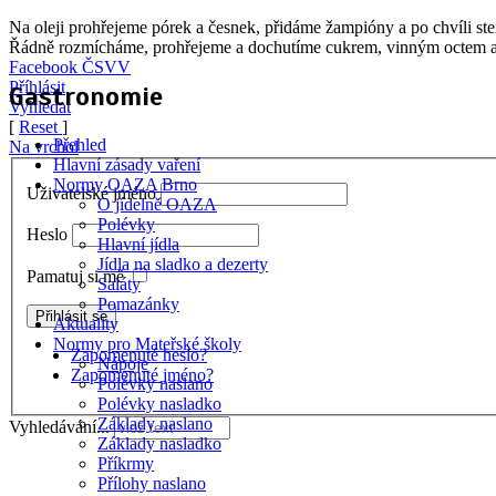
Na oleji prohřejeme pórek a česnek, přidáme žampióny a po chvíli st
Řádně rozmícháme, prohřejeme a dochutíme cukrem, vinným octem a
Facebook ČSVV
Příhlásit
Gastronomie
Vyhledat
[
Reset
]
Přehled
Na vrchol
Hlavní zásady vaření
Normy OAZA Brno
Uživatelské jméno
O jídelně OAZA
Polévky
Heslo
Hlavní jídla
Jídla na sladko a dezerty
Pamatuj si mě
Saláty
Pomazánky
Aktuality
Normy pro Mateřské školy
Zapomenuté heslo?
Nápoje
Zapomenuté jméno?
Polévky naslano
Polévky nasladko
Základy naslano
Vyhledávání...
Základy nasladko
Příkrmy
Přílohy naslano