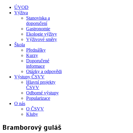
ÚVOD
Výživa
Stanoviska a
doporučení
Gastronomie
Ekologie výživy
Výživové směry
Škola
Přednášky
Kurzy
Doporučené
informace
Otázky a odpovědi
Výstupy ČSVV
Hlavní projekty
ČSVV
Odborné výstupy
Popularizace
O nás
O ČSVV
Kluby
Bramborový guláš