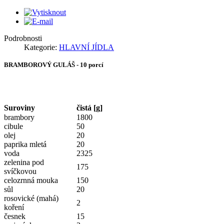
Podrobnosti
Kategorie:
HLAVNÍ JÍDLA
BRAMBOROVÝ GULÁŠ - 10 porcí
Suroviny
čistá [g]
brambory
1800
cibule
50
olej
20
paprika mletá
20
voda
2325
zelenina pod
175
svíčkovou
celozrnná mouka
150
sůl
20
rosovické (mahá)
2
koření
česnek
15