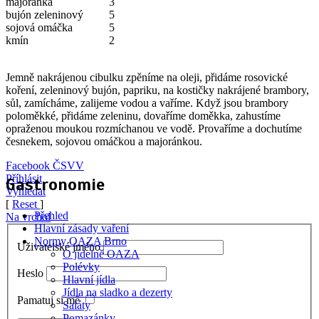
majoránka
3
bujón zeleninový
5
sojová omáčka
5
kmín
2
Jemně nakrájenou cibulku zpěníme na oleji, přidáme rosovické
koření, zeleninový bujón, papriku, na kostičky nakrájené brambory,
sůl, zamícháme, zalijeme vodou a vaříme. Když jsou brambory
poloměkké, přidáme zeleninu, dovaříme doměkka, zahustíme
opraženou moukou rozmíchanou ve vodě. Provaříme a dochutíme
česnekem, sojovou omáčkou a majoránkou.
Facebook ČSVV
Příhlásit
Gastronomie
Vyhledat
[
Reset
]
Přehled
Na vrchol
Hlavní zásady vaření
Normy OAZA Brno
Uživatelské jméno
O jídelně OAZA
Polévky
Heslo
Hlavní jídla
Jídla na sladko a dezerty
Pamatuj si mě
Saláty
Pomazánky