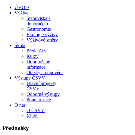
ÚVOD
Výživa
Stanoviska a
doporučení
Gastronomie
Ekologie výživy
Výživové směry
Škola
Přednášky
Kurzy
Doporučené
informace
Otázky a odpovědi
Výstupy ČSVV
Hlavní projekty
ČSVV
Odborné výstupy
Popularizace
O nás
O ČSVV
Kluby
Přednášky