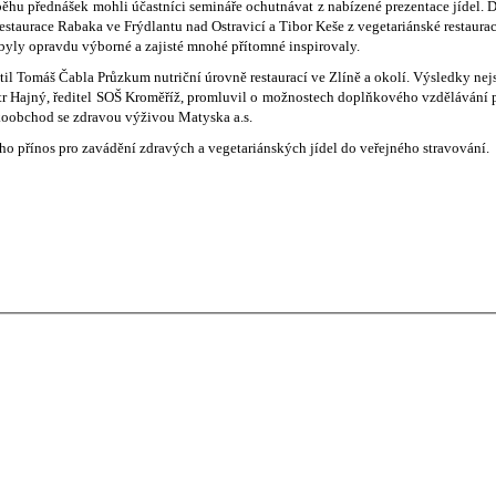
běhu přednášek mohli účastníci semináře ochutnávat z nabízené prezentace jídel. 
staurace Rabaka ve Frýdlantu nad Ostravicí a Tibor Keše z vegetariánské restaura
 byly opravdu výborné a zajisté mnohé přítomné inspirovaly.
Tomáš Čabla Průzkum nutriční úrovně restaurací ve Zlíně a okolí. Výsledky nejsou p
etr Hajný, ředitel SOŠ Kroměříž, promluvil o možnostech doplňkového vzdělávání 
lkoobchod se zdravou výživou Matyska a.s.
o přínos pro zavádění zdravých a vegetariánských jídel do veřejného stravování.