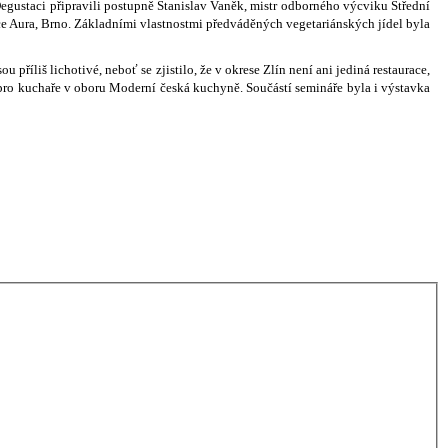
Degustaci připravili postupně Stanislav Vaněk, mistr odborného výcviku Střední
ce Aura, Brno. Základními vlastnostmi předváděných vegetariánských jídel byla
říliš lichotivé, neboť se zjistilo, že v okrese Zlín není ani jediná restaurace,
pro kuchaře v oboru Moderní česká kuchyně. Součástí semináře byla i výstavka