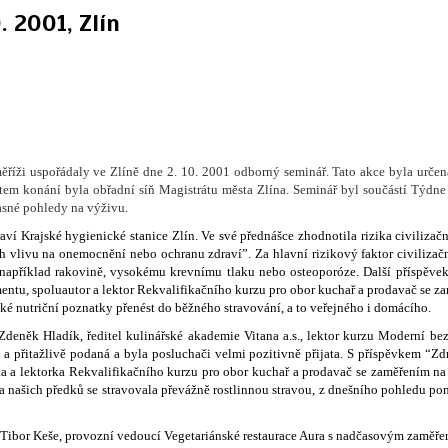
 2001, Zlín
měříži uspořádaly ve Zlíně dne 2. 10. 2001 odborný seminář. Tato akce byla urče
tem konání byla obřadní síň Magistrátu města Zlína. Seminář byl součástí Týdne z
asné pohledy na výživu.
í Krajské hygienické stanice Zlín. Ve své přednášce zhodnotila rizika civiliza
 vlivu na onemocnění nebo ochranu zdraví”. Za hlavní rizikový faktor civiliz
íklad rakovině, vysokému krevnímu tlaku nebo osteoporóze. Další příspěvek,”P
entu, spoluautor a lektor Rekvalifikačního kurzu pro obor kuchař a prodavač se z
cké nutriční poznatky přenést do běžného stravování, a to veřejného i domácího.
 Zdeněk Hladík, ředitel kulinářské akademie Vitana a.s., lektor kurzu Moderní b
a přitažlivě podaná a byla posluchači velmi pozitivně přijata. S příspěvkem “Zdr
a a lektorka Rekvalifikačního kurzu pro obor kuchař a prodavač se zaměřením na 
na našich předků se stravovala převážně rostlinnou stravou, z dnešního pohledu p
 Tibor Keše, provozní vedoucí Vegetariánské restaurace Aura s nadčasovým zaměření