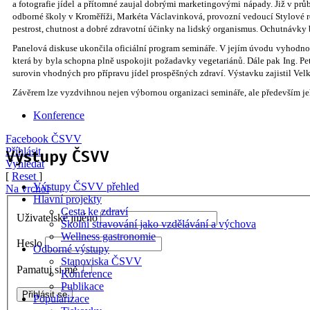
a fotografie jídel a přítomné zaujal dobrými marketingovými nápady. Již v prů
odborné školy v Kroměříži, Markéta Václavinková, provozní vedoucí Stylové re
pestrost, chutnost a dobré zdravotní účinky na lidský organismus. Ochutnávky
Panelová diskuse ukončila oficiální program semináře. V jejím úvodu vyhodnotil 
která by byla schopna plně uspokojit požadavky vegetariánů. Dále pak Ing. P
surovin vhodných pro přípravu jídel prospěšných zdraví. Výstavku zajistil Ve
Závěrem lze vyzdvihnou nejen výbornou organizaci semináře, ale především jeh
Konference
Facebook ČSVV
Příhlásit
Výstupy ČSVV
Vyhledat
[
Reset
]
Výstupy ČSVV přehled
Na vrchol
Hlavní projekty
Cesta ke zdraví
Uživatelské jméno
Školní stravování jako vzdělávání a výchova
Wellness gastronomie
Heslo
Odborné výstupy
Stanoviska ČSVV
Pamatuj si mě
Konference
Publikace
Popularizace