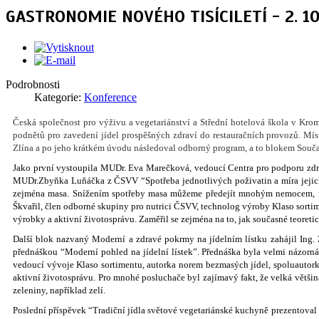
GASTRONOMIE NOVÉHO TISÍCILETÍ - 2. 10.
Podrobnosti
Kategorie:
Konference
Česká společnost pro výživu a vegetariánství a Střední hotelová škola v Kro
podnětů pro zavedení jídel prospěšných zdraví do restauračních provozů. Mís
Zlína a po jeho krátkém úvodu následoval odborný program, a to blokem Souč
Jako první vystoupila MUDr. Eva Marečková, vedoucí Centra pro podporu zdrav
MUDr.Zbyňka Luňáčka z ČSVV “Spotřeba jednotlivých poživatin a míra jejich
zejména masa. Snížením spotřeby masa můžeme předejít mnohým nemocem, např
Škvařil, člen odborné skupiny pro nutrici ČSVV, technolog výroby Klaso sortim
výrobky a aktivní životosprávu. Zaměřil se zejména na to, jak současné teoreti
Další blok nazvaný Moderní a zdravé pokrmy na jídelním lístku zahájil Ing.
přednáškou “Moderní pohled na jídelní lístek”. Přednáška byla velmi názorná 
vedoucí vývoje Klaso sortimentu, autorka norem bezmasých jídel, spoluautork
aktivní životosprávu. Pro mnohé posluchače byl zajímavý fakt, že velká větši
zeleniny, například zelí.
Poslední příspěvek “Tradiční jídla světové vegetariánské kuchyně prezentoval