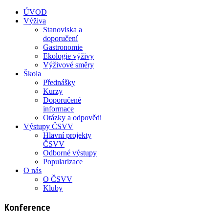
ÚVOD
Výživa
Stanoviska a
doporučení
Gastronomie
Ekologie výživy
Výživové směry
Škola
Přednášky
Kurzy
Doporučené
informace
Otázky a odpovědi
Výstupy ČSVV
Hlavní projekty
ČSVV
Odborné výstupy
Popularizace
O nás
O ČSVV
Kluby
Konference