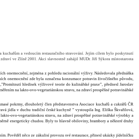
na kuchařům a vedoucím restauračního stravování. Jejím cílem bylo poskytnutí
draví ve Zlíně 2001. Akci slavnostně zahájil MUDr. Jiří Sýkora místostarosta
čních onemocnění, zejména z pohledu racionální výživy. Následovala přednáška
ačních onemocnění zde byla označena konzumace potravin živočišného původu,
romítnutí hledisek výživové teorie do kulinářské praxe”, přednesl Jaroslav
aměřením na lakto-ovo-vegetariánskou stravu, na zdraví prospěšné potravinářské
ezmasé pokrmy, dlouholetý člen představenstva Asociace kuchařů a cukrářů ČR
avá jídla v duchu tradiční české kuchyně ” vystoupila Ing. Eliška Škvařilová,
lakto-ovo-vegetariánskou stravu, na zdraví prospěšné potravinářské výrobky a
oměrně energeticky chudou. Byly to hlavně obiloviny, brambory a některé druhy
m. Pověděl něco ze zákulisí provozu své restaurace, přinesl ukázky jídelníčku