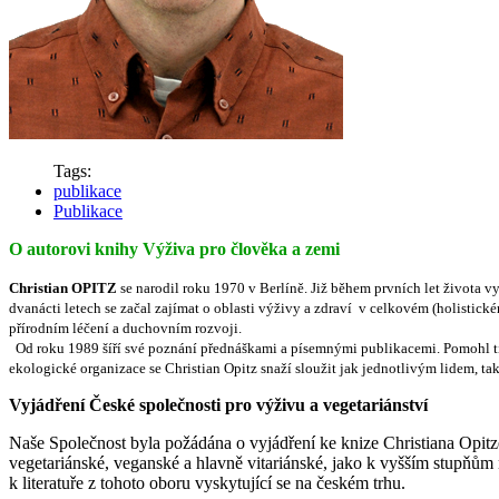
Tags:
publikace
Publikace
O autorovi knihy Výživa pro člověka a zemi
Christian OPITZ
se narodil roku 1970 v Berlíně. Již během prvních let života v
dvanácti letech se začal zajímat o oblasti výživy a zdraví v celkovém (holistick
přírodním léčení a duchovním rozvoji.
Od roku 1989 šíří své poznání přednáškami a písemnými publikacemi. Pomohl ti
ekologické organizace se Christian Opitz snaží sloužit jak jednotlivým lidem, tak
Vyjádření České společnosti pro výživu a vegetariánství
Naše Společnost byla požádána o vyjádření ke knize Christiana Opitz
vegetariánské, veganské a hlavně vitariánské, jako k vyšším stupňům
k literatuře z tohoto oboru vyskytující se na českém trhu.