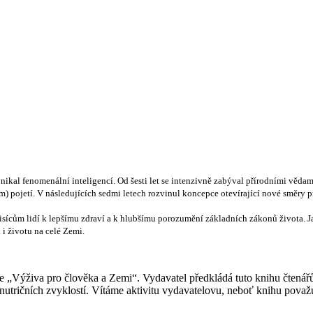
ynikal fenomenální inteligencí. Od šesti let se intenzivně zabýval přírodními vědam
ém) pojetí. V následujících sedmi letech rozvinul koncepce otevírající nové směry 
sícům lidí k lepšímu zdraví a k hlubšímu porozumění základních zákonů života.
 i životu na celé Zemi.
e „Výživa pro člověka a Zemi“. Vydavatel předkládá tuto knihu čtenář
 nutričních zvyklostí. Vítáme aktivitu vydavatelovu, neboť knihu pova