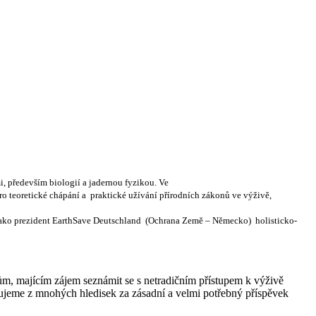
i, především biologií a jadernou fyzikou. Ve
pro teoretické chápání a praktické užívání přírodních zákonů ve výživě,
 Jako prezident EarthSave Deutschland (Ochrana Země – Německo) holisticko-
ům, majícím zájem seznámit se s netradičním přístupem k výživě
žujeme z mnohých hledisek za zásadní a velmi potřebný příspěvek