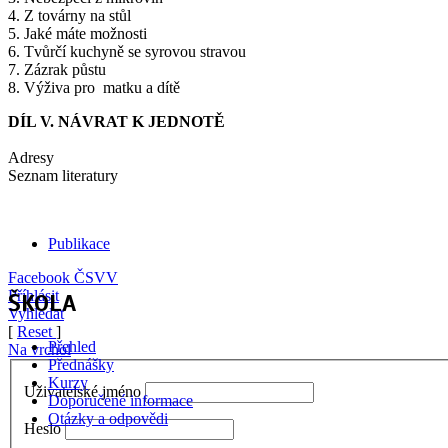
4. Z továrny na stůl
5. Jaké máte možnosti
6. Tvůrčí kuchyně se syrovou stravou
7. Zázrak půstu
8. Výživa pro matku a dítě
DÍL V. NÁVRAT K JEDNOTĚ
Adresy
Seznam literatury
Publikace
Facebook ČSVV
Příhlásit
ŠKOLA
Vyhledat
[
Reset
]
Přehled
Na vrchol
Přednášky
Kurzy
Uživatelské jméno
Doporučené informace
Otázky a odpovědi
Heslo