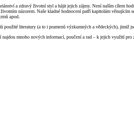
ánství a zdravý životní styl a hájit jejich zájmy. Není naším cílem hod
a životním názorem. Naše kladné hodnocení patří kapitolám věnujícím
okrmů apod.
ů použité literatury (a to i pramenů výzkumných a vědeckých), jimiž js
 ní najdou mnoho nových informací, poučení a rad – k jejich využití pro