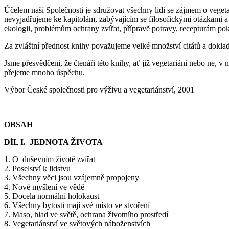
Účelem naší Společnosti je sdružovat všechny lidi se zájmem o vegetari
nevyjadřujeme ke kapitolám, zabývajícím se filosofickými otázkami 
ekologii, problémům ochrany zvířat, přípravě potravy, recepturám p
Za zvláštní přednost knihy považujeme velké množství citátů a doklad
Jsme přesvědčeni, že čtenáři této knihy, ať již vegetariáni nebo ne, v
přejeme mnoho úspěchu.
Výbor České společnosti pro výživu a vegetariánství, 2001
OBSAH
DÍL I. JEDNOTA ŽIVOTA
1. O duševním životě zvířat
2. Poselství k lidstvu
3. Všechny věci jsou vzájemně propojeny
4. Nové myšlení ve vědě
5. Docela normální holokaust
6. Všechny bytosti mají své místo ve stvoření
7. Maso, hlad ve světě, ochrana životního prostředí
8. Vegetariánství ve světových náboženstvích