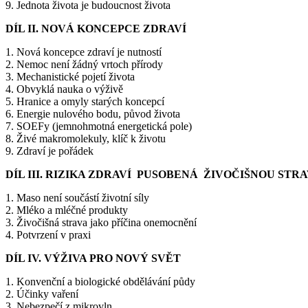
9. Jednota života je budoucnost života
DÍL II. NOVÁ KONCEPCE ZDRAVÍ
1. Nová koncepce zdraví je nutností
2. Nemoc není žádný vrtoch přírody
3. Mechanistické pojetí života
4. Obvyklá nauka o výživě
5. Hranice a omyly starých koncepcí
6. Energie nulového bodu, původ života
7. SOEFy (jemnohmotná energetická pole)
8. Živé makromolekuly, klíč k životu
9. Zdraví je pořádek
DÍL III. RIZIKA ZDRAVÍ PUSOBENÁ ŽIVOČIŠNOU STR
1. Maso není součástí životní síly
2. Mléko a mléčné produkty
3. Živočišná strava jako příčina onemocnění
4. Potvrzení v praxi
DÍL IV. VÝŽIVA PRO NOVÝ SVĚT
1. Konvenční a biologické obdělávání půdy
2. Účinky vaření
3. Nebezpečí z mikrovln