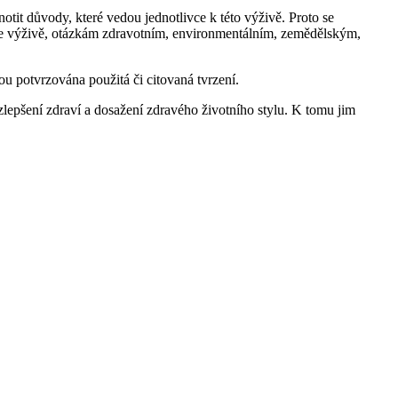
notit důvody, které vedou jednotlivce k této výživě. Proto se
 se výživě, otázkám zdravotním, environmentálním, zemědělským,
ou potvrzována použitá či citovaná tvrzení.
 zlepšení zdraví a dosažení zdravého životního stylu. K tomu jim