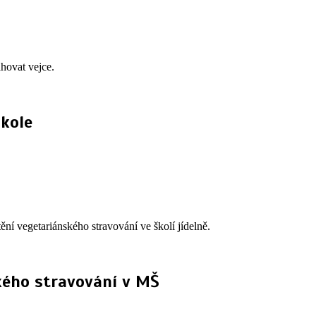
hovat vejce.
škole
í vegetariánského stravování ve školí jídelně.
kého stravování v MŠ