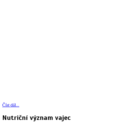
Číst dál...
Nutriční význam vajec