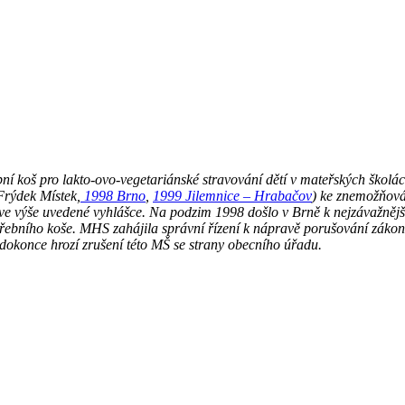
koš pro lakto-ovo-vegetariánské stravování dětí v mateřských školách
Frýdek Místek,
1998 Brno
,
1999 Jilemnice – Hrabačov
) ke znemožňová
e výše uvedené vyhlášce. Na podzim 1998 došlo v Brně k nejzávažnější
ebního koše. MHS zahájila správní řízení k nápravě porušování zákona 
dokonce hrozí zrušení této MŠ se strany obecního úřadu.