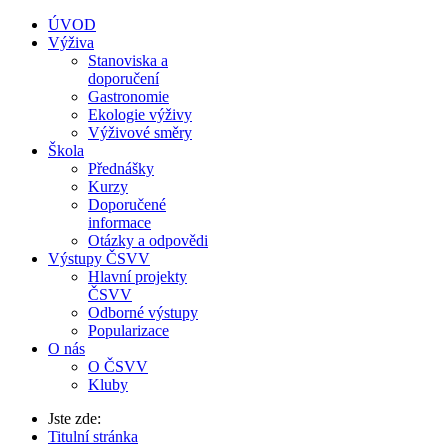
ÚVOD
Výživa
Stanoviska a
doporučení
Gastronomie
Ekologie výživy
Výživové směry
Škola
Přednášky
Kurzy
Doporučené
informace
Otázky a odpovědi
Výstupy ČSVV
Hlavní projekty
ČSVV
Odborné výstupy
Popularizace
O nás
O ČSVV
Kluby
Jste zde:
Titulní stránka