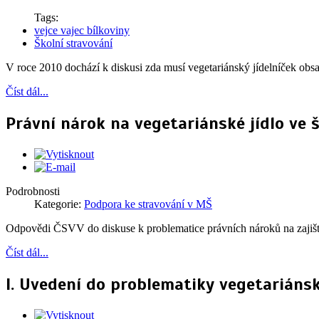
Tags:
vejce vajec bílkoviny
Školní stravování
V roce 2010 dochází k diskusi zda musí vegetariánský jídelníček obsa
Číst dál...
Právní nárok na vegetariánské jídlo ve 
Podrobnosti
Kategorie:
Podpora ke stravování v MŠ
Odpovědi ČSVV do diskuse k problematice právních nároků na zajištěn
Číst dál...
I. Uvedení do problematiky vegetariáns