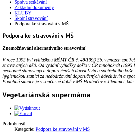
Správa setkávání
Základní dokumenty
KLUBY
Školní stravování
Podpora ke stravování v MŠ
Podpora ke stravování v MŠ
Znemožňování alternativního stravování
V roce 1993 byl vyhláškou MŠMT ČR č. 48/1993 Sb. vymezen spotřební 
stravovaných děti. Od vydání vyhlášky došlo v ČR mnohokrát (1995 
nevhodně stanovených doporučených dávek živin a spotřebního koše v
hygienickou stanicí za nedodržování doporučených dávek živin a spotř
Podobná situace je v současné době v MŠ Hrabačov v Jilemnici, kde 
Vegetariánská supermáma
Podrobnosti
Kategorie:
Podpora ke stravování v MŠ