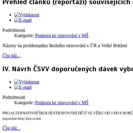
Přehled článků (reportáží) souvisejícíc
Podrobnosti
Kategorie:
Podpora ke stravování v MŠ
Názory na problematiku školního stravování v ČR a Velké Británii
Číst dál...
IV. Návrh ČSVV doporučených dávek vybr
Podrobnosti
Kategorie:
Podpora ke stravování v MŠ
PRO ALTERNATIVNÍ ŠKOLNÍ STRAVOVÁNÍ DĚTÍ
VE VĚKU OD 3 DO 6 ROK
(doporučené dávky živin na den)
Číst dál...