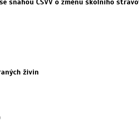
h se snahou ČSVV o změnu školního stravo
aných živin
Ů