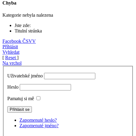
Chyba
Kategorie nebyla nalezena
Jste zde:
Titulní stránka
Facebook ČSVV
Příhlásit
Vyhledat
[
Reset
]
Na vrchol
Uživatelské jméno
Heslo
Pamatuj si mě
Zapomenuté heslo?
Zapomenuté jméno?