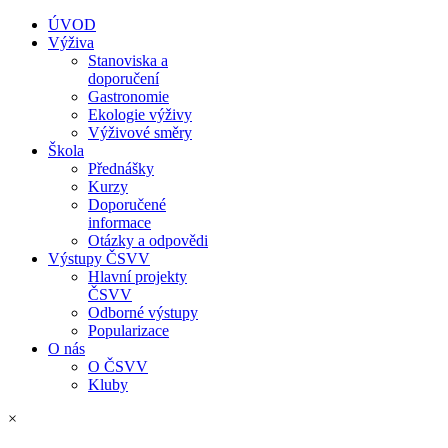
ÚVOD
Výživa
Stanoviska a
doporučení
Gastronomie
Ekologie výživy
Výživové směry
Škola
Přednášky
Kurzy
Doporučené
informace
Otázky a odpovědi
Výstupy ČSVV
Hlavní projekty
ČSVV
Odborné výstupy
Popularizace
O nás
O ČSVV
Kluby
×